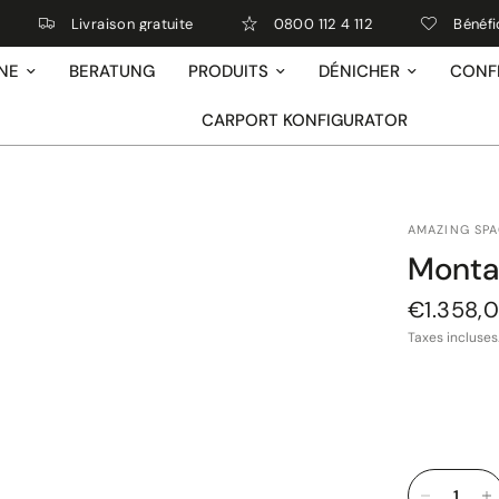
Livraison gratuite
0800 112 4 112
Bénéficie
NE
BERATUNG
PRODUITS
DÉNICHER
CONF
CARPORT KONFIGURATOR
AMAZING SP
Monta
€1.358,
Taxes incluses