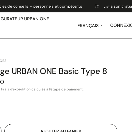
z de conseils – personnels et compétents
Livraison gratuite
IGURATEUR URBAN ONE
Mettre à jour le pays/la région
CONNEXI
ACES
ge URBAN ONE Basic Type 8
00
.
Frais d'expédition
calculés à l'étape de paiement.
AJOUTER AU PANIER