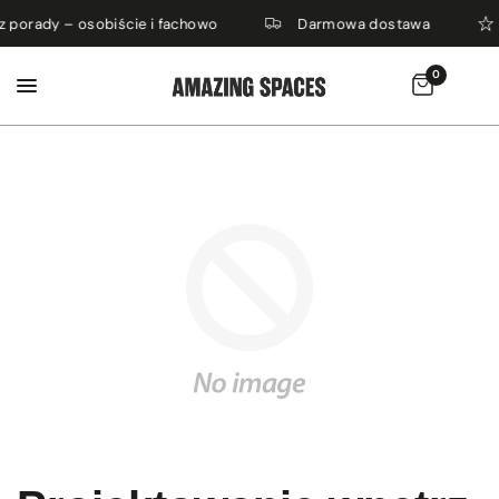
z porady – osobiście i fachowo
Darmowa dostawa
0