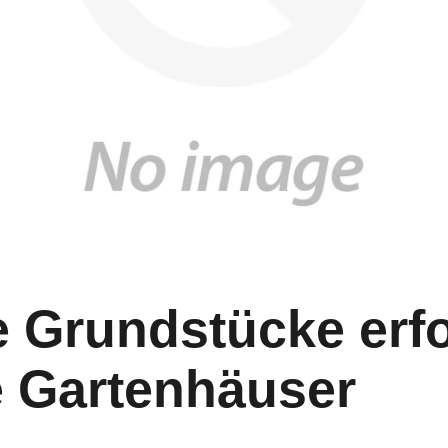
 Grundstücke erf
 Gartenhäuser