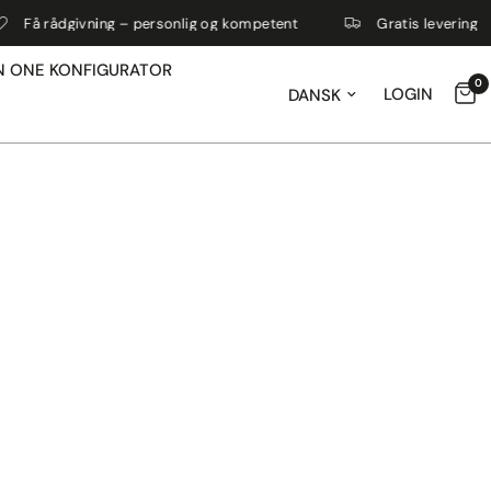
Få rådgivning – personlig og kompetent
Gratis levering
N ONE KONFIGURATOR
0
Opdater land / region
LOGIN