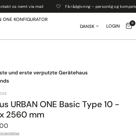
 via mail
Få rådgivning – personlig og kompetent
N ONE KONFIGURATOR
0
Opdater land / region
LOGIN
lste und erste verputzte Gerätehaus
ands
ACES
us URBAN ONE Basic Type 10 -
x 2560 mm
,00
Forsendelse