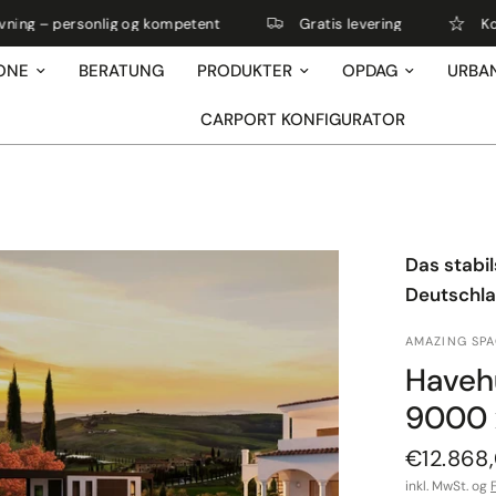
nlig og kompetent
Gratis levering
Kontakt os nemt
ONE
BERATUNG
PRODUKTER
OPDAG
URBA
CARPORT KONFIGURATOR
Das stabi
Deutschl
AMAZING SP
Haveh
9000 
€12.868
inkl. MwSt. og