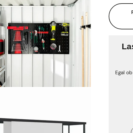
La
Egal ob