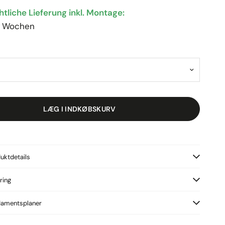
tliche Lieferung inkl. Montage:
10 Wochen
LÆG I INDKØBSKURV
uktdetails
ring
amentsplaner