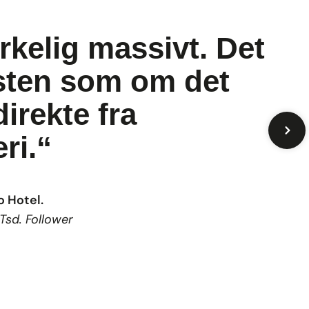
irkelig massivt. Det
sten som om det
irekte fra
ri.“
 Hotel.
sd. Follower