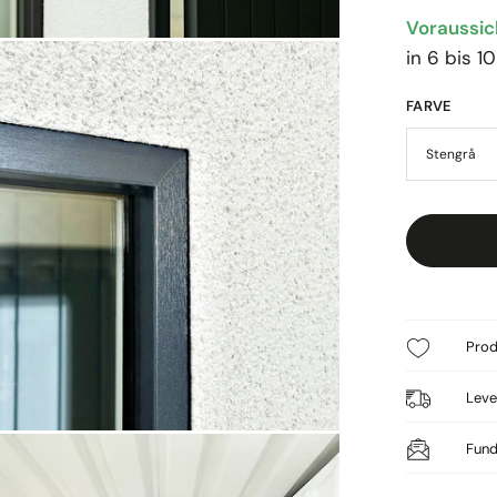
Voraussich
in 6 bis 
FARVE
Prod
Leve
Fund