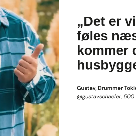
„Det er v
føles næ
kommer d
husbygge
Gustav, Drummer Tokio
@gustavschaefer, 500 T