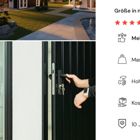
Größe in 
Meh
Ma
Hoh
Kos
10 