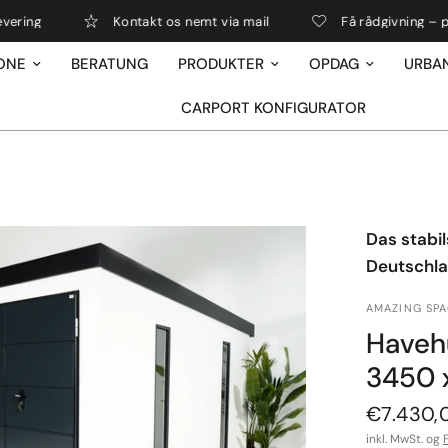
Kontakt os nemt via mail
Få rådgivning – personlig og
ONE
BERATUNG
PRODUKTER
OPDAG
URBA
CARPORT KONFIGURATOR
Das stabi
Deutschl
AMAZING SP
Haveh
3450 
€7.430,
inkl. MwSt. og