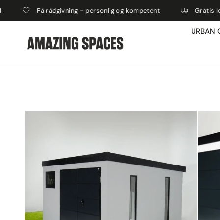
å rådgivning – personlig og kompetent
Gratis levering
URBAN 