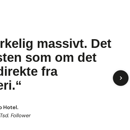
irkelig massivt. Det
sten som om det
irekte fra
ri.“
 Hotel.
sd. Follower