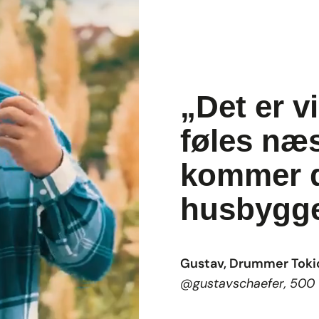
„Det er v
føles næ
kommer d
husbygge
Gustav, Drummer Tokio
@gustavschaefer, 500 T