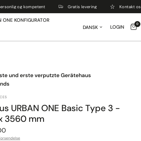
 kompetent
Gratis levering
Kontakt os nemt via mai
N ONE KONFIGURATOR
0
Opdater land / region
LOGIN
lste und erste verputzte Gerätehaus
ands
ACES
us URBAN ONE Basic Type 3 -
x 3560 mm
00
Forsendelse