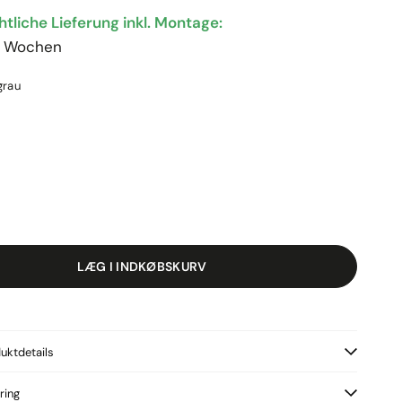
tliche Lieferung inkl. Montage:
10 Wochen
grau
LÆG I INDKØBSKURV
uktdetails
ring