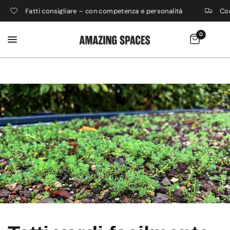
Fatti consigliare – con competenza e personalità
Cons
0